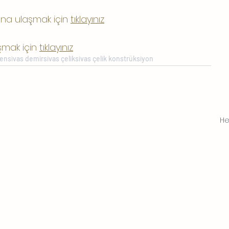
na ulaşmak için 
tıklayınız
mak için 
tıklayınız
gen
sivas demir
sivas çelik
sivas çelik konstrüksiyon
He