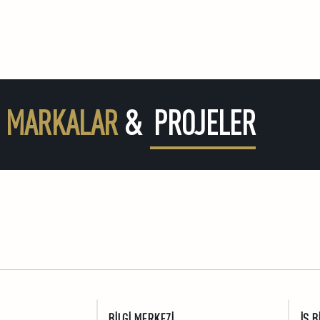
 MARKALAR
& PROJELER
prak Gayrimenkul™ |
EYMİR ÇELİK KAPI™ | Yavu
ap Yıldız
EYMİR
BİLGİ MERKEZİ
İŞ B