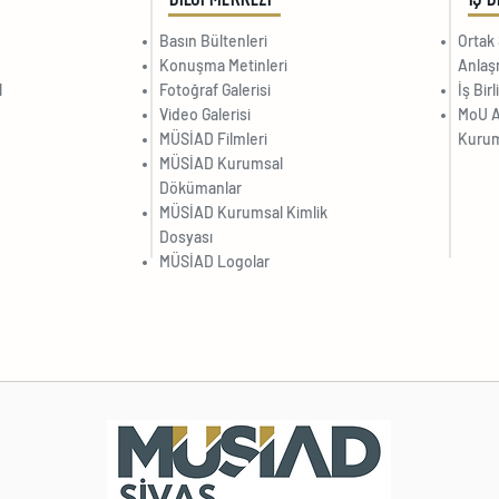
Basın Bültenleri
Ortak 
Konuşma Metinleri
Anlaş
l
Fotoğraf Galerisi
İş Bir
Video Galerisi
MoU A
MÜSİAD Filmleri
Kurum
MÜSİAD Kurumsal
Dökümanlar
MÜSİAD Kurumsal Kimlik
Dosyası
MÜSİAD Logolar