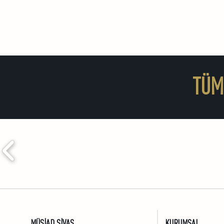
TÜM
BAK Çivi™ | Batuhan DÜZ
Sivas To
Abdulvah
MÜSİAD SİVAS
KURUMSAL