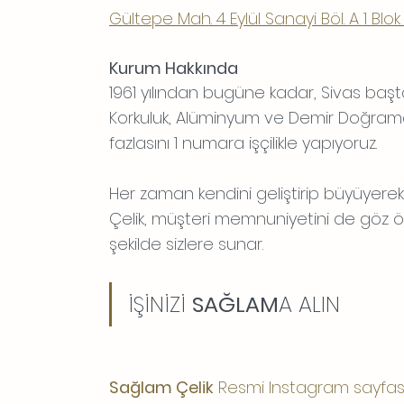
Gültepe Mah. 4 Eylül Sanayi Böl. A 1 Blo
Kurum Hakkında
1961 yılından bugüne kadar, Sivas başt
Korkuluk, Alüminyum ve Demir Doğrama,
fazlasını 1 numara işçilikle yapıyoruz.
Her zaman kendini geliştirip büyüyerek
Çelik, müşteri memnuniyetini de göz ön
şekilde sizlere sunar.
İŞİNİZİ 
SAĞLAM
A ALIN
Sağlam Çelik
 Resmi Instagram sayfas