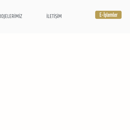
E-İşlemler
ROJELERİMİZ
İLETİŞİM