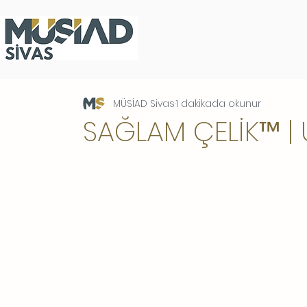
MÜSİAD Sivas
1 dakikada okunur
SAĞLAM ÇELİK™ |