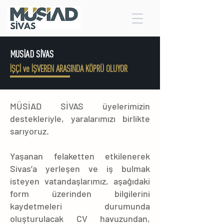
MUSİAD SİVAS
İŞÇİ ve İŞVEREN ARASINDA KÖPRÜ OLUYOR
MÜSİAD SİVAS üyelerimizin
destekleriyle, yaralarımızı birlikte
sarıyoruz.
Yaşanan felaketten etkilenerek
Sivas’a yerleşen ve iş bulmak
isteyen vatandaşlarımız, aşağıdaki
form üzerinden bilgilerini
kaydetmeleri durumunda
oluşturulacak CV havuzundan,