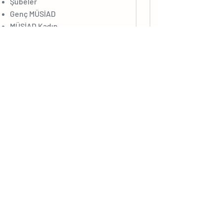
Şubeler
Genç MÜSİAD
MÜSİAD Kadın
BİLGİ MERKEZİ
Basın Bültenleri
Konuşma Metinleri
Fotoğraf Galerisi
Video Galerisi
MÜSİAD Filmleri
MÜSİAD Kurumsal Dökümanlar
MÜSİAD Kurumsal Kimlik Dosyası
MÜSİAD Logolar
İŞ BİRLİKLERİ
Ortak Satın Alma ve İndirim Anlaşmaları
İş Birliği İmzalanan Kurumlar